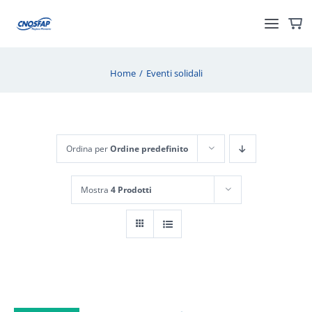
Salta
al
Toggl
contenuto
Navig
Home
Eventi solidali
Home
L’iniziativa
Ordina per
Ordine predefinito
Informazioni
Mostra
4 Prodotti
Sedi e contatti
Chi siamo